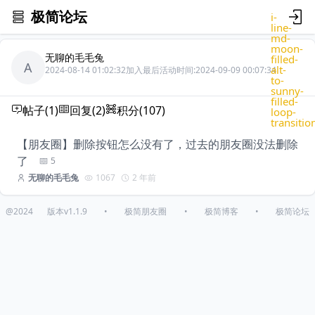
极简论坛
i-
line-
md-
moon-
无聊的毛毛兔
filled-
A
alt-
2024-08-14 01:02:32加入
最后活动时间:2024-09-09 00:07:34
to-
sunny-
filled-
帖子(1)
回复(2)
积分(107)
loop-
transitio
【朋友圈】删除按钮怎么没有了，过去的朋友圈没法删除
了
5
无聊的毛毛兔
1067
2 年前
@2024
版本v1.1.9
•
极简朋友圈
•
极简博客
•
极简论坛