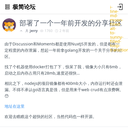
极简论坛
i-
line-
md-
moon-
部署了一个一年前开发的分享社区
filled-
alt-
jerry
1760
2 年前
to-
sunny-
filled-
由于Discussion和Moments都是使用NuxtJS开发的，但是都有一
loop-
transitio
定程度的内存泄漏，想起一年前拿golang开发的一个关于分享的社
区。
找了个机器使用docker打包了下，惊呆了我，镜像大小只有6mb，
启动之后内存占用只有28mb,速度还很快…
相比之下，nodejs的项目镜像都有400mb大小，内存运行时还会泄
漏。不得不承认go语言真是强，但是用来干web crud有点浪费啊。
😯
地址在这里
欢迎去瞧瞧这个超快的社区，当然代码也一样开源。