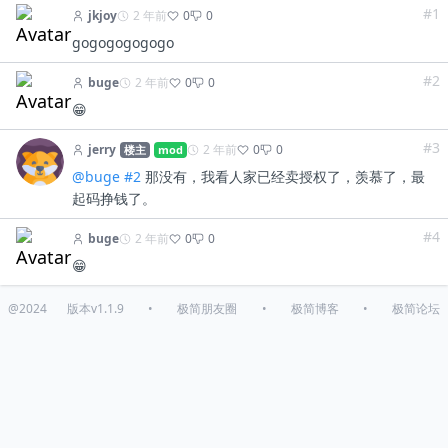
#1
jkjoy
2 年前
0
0
gogogogogogo
#2
buge
2 年前
0
0
😁
#3
jerry
2 年前
0
0
楼主
mod
@buge
#2
那没有，我看人家已经卖授权了，羡慕了，最
起码挣钱了。
#4
buge
2 年前
0
0
😁
@2024
版本v1.1.9
•
极简朋友圈
•
极简博客
•
极简论坛