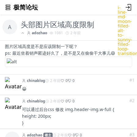
极简论坛
i-
line-
md-
moon-
头部图片区域高度限制
filled-
A
alt-
adozhao
1081
2 年前
to-
sunny-
filled-
图片区域高度是不是应该限制一下呢？
loop-
transitio
ps: 最近坐着销声匿迹好久了，是不是又在偷偷干大事儿😄
#1
chinablog
2 年前
0
0
😀
#2
chinablog
2 年前
0
0
可以通过后台css 修改 img.header-img.w-full {
height: 200px;
}
#3
adozhao
2 年前
0
0
楼主