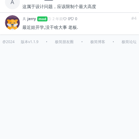
A
这属于设计问题，应该限制个最大高度
#4
jerry
2 年前
0
0
mod
最近娃开学,没干啥大事 老板.
@2024
版本v1.1.9
•
极简朋友圈
•
极简博客
•
极简论坛