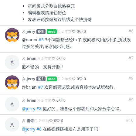
夜间模式分割白线略突兀
编辑框表情按钮错位
发表评论按钮建议给绑定个快捷键
#6
jerry
2 年前
0
0
楼主
mod
@nanoi
#5
3个问题都已经fix了,夜间模式用的不多,所以没
过多的关注,感谢提出问题.
#7
brian
2 年前
0
0
A
挺不错的，支持开源！
#8
jerry
2 年前
0
0
楼主
mod
@brian
#7
欢迎部署试玩,或者直接本站试玩都行.
#9
brian
2 年前
0
0
A
@jerry
#8
挺好的，准备做个部署后和大家分享心得。
#10
情诗
2 年前
0
0
A
@jerry
#8
在线视频链接发布是用不了吗