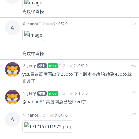
高度很奇怪
#2
nanoi
2 年前
0
0
A
高度很奇怪
#3
jerry
2 年前
0
0
楼主
mod
yes,目前高度写出了250px,下个版本会改的,改到450px就
正常了.
#4
jerry
2 年前
1
0
楼主
mod
@nanoi
#2
高度问题已经fixed了.
#5
nanoi
2 年前
0
0
A