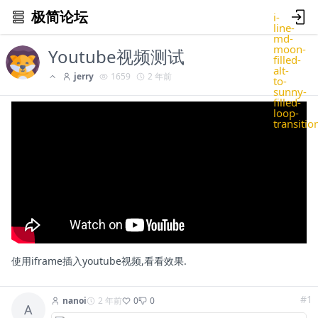
极简论坛
i-
line-
md-
moon-
Youtube视频测试
filled-
alt-
jerry
1659
2 年前
to-
sunny-
filled-
loop-
transitio
使用iframe插入youtube视频,看看效果.
#1
nanoi
2 年前
0
0
A