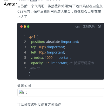
自己贴一个代码吧，虽然些许简陋;将下述代码贴在自定义
CSS框内，保存后刷新网页进入主页，按钮就会出现在左
上方了
css
复制代码
.p-1
 {

position
: absolute 
!important
;

top
: 
10px
!important
;

left
: 
10px
!important
;

z-index
: 
1000
!important
;

opacity
: 
0.5
!important
; 
/* 设置透明度为 
50% */
}
效果如图
可以修改透明度使其方便操作