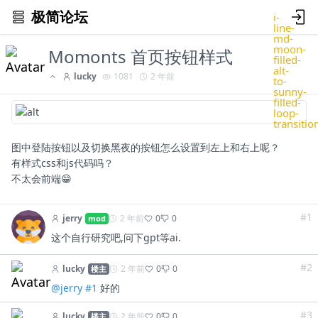
极简论坛
i-
line-
md-
moon-
Momonts 首页按钮样式
filled-
alt-
lucky
1081
2 年前
to-
sunny-
filled-
loop-
transitio
图中登陆按钮以及切换黑夜的按钮怎么设置到左上和右上呢？
有样式css和js代码吗？
不太会前端😁
#1
jerry
2 年前
0
0
mod
这个自行研究吧,问下gpt等ai.
#2
lucky
2 年前
0
0
楼主
@jerry
#1
好的
#3
lucky
2 年前
0
0
楼主